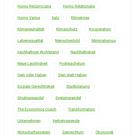
Homo Reciprocans
Homo Relationalis
Homo Varius
Italo
Klimakrise
Klimaneutralität
Klimaschutz
Kooperation
Lebensqualität
Menschenbild
Minimalismus
nachhaltiger Wohlstand
Nachhaltigkeit
Neue Leichtigkeit
Postwachstum
Sein oder Haben
Sein statt Haben
Soziale Gerechtigkeit
Stadtplanung
Strukturwandel
Systemwandel
The Economics Coach
Transformation
Unternehmen
Verkehrswende
Wirtschaftssystem
Zeitreichtum
Ökonomik