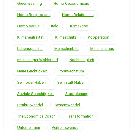
Greenwashing
Homo Oeconomicus
Homo Reciprocans
Homo Relationalis
Homo Varius
Italo
Klimakrise
Klimaneutralität
Klimaschutz
Kooperation
Lebensqualität
Menschenbild
Minimalismus
nachhaltiger Wohlstand
Nachhaltigkeit
Neue Leichtigkeit
Postwachstum
Sein oder Haben
Sein statt Haben
Soziale Gerechtigkeit
Stadtplanung
Strukturwandel
Systemwandel
The Economics Coach
Transformation
Unternehmen
Verkehrswende