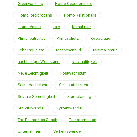
Greenwashing
Homo Oeconomicus
Homo Reciprocans
Homo Relationalis
Homo Varius
Italo
Klimakrise
Klimaneutralität
Klimaschutz
Kooperation
Lebensqualität
Menschenbild
Minimalismus
nachhaltiger Wohlstand
Nachhaltigkeit
Neue Leichtigkeit
Postwachstum
Sein oder Haben
Sein statt Haben
Soziale Gerechtigkeit
Stadtplanung
Strukturwandel
Systemwandel
The Economics Coach
Transformation
Unternehmen
Verkehrswende