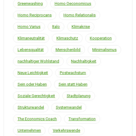
Greenwashing
Homo Oeconomicus
Homo Reciprocans
Homo Relationalis
Homo Varius
Italo
Klimakrise
Klimaneutralität
Klimaschutz
Kooperation
Lebensqualität
Menschenbild
Minimalismus
nachhaltiger Wohlstand
Nachhaltigkeit
Neue Leichtigkeit
Postwachstum
Sein oder Haben
Sein statt Haben
Soziale Gerechtigkeit
Stadtplanung
Strukturwandel
Systemwandel
The Economics Coach
Transformation
Unternehmen
Verkehrswende