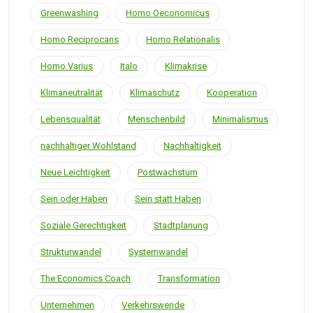
Greenwashing
Homo Oeconomicus
Homo Reciprocans
Homo Relationalis
Homo Varius
Italo
Klimakrise
Klimaneutralität
Klimaschutz
Kooperation
Lebensqualität
Menschenbild
Minimalismus
nachhaltiger Wohlstand
Nachhaltigkeit
Neue Leichtigkeit
Postwachstum
Sein oder Haben
Sein statt Haben
Soziale Gerechtigkeit
Stadtplanung
Strukturwandel
Systemwandel
The Economics Coach
Transformation
Unternehmen
Verkehrswende