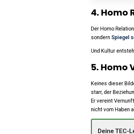
4. Homo R
Der Homo Relationa
sondern
Spiegel 
Und Kultur entste
5. Homo V
Keines dieser Bilde
starr, der Bezieh
Er vereint Vernunf
nicht vom Haben ab
Deine TEC-L