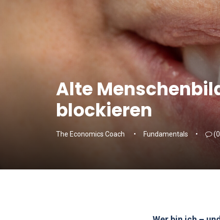
Alte Menschenbil
blockieren
The Economics Coach
Fundamentals
(0
„Wer bin ich – un