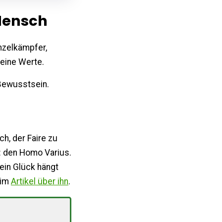
Mensch
inzelkämpfer,
seine Werte.
 Bewusstsein.
sch, der Faire zu
: den Homo Varius.
Sein Glück hängt
 im
Artikel über ihn
.