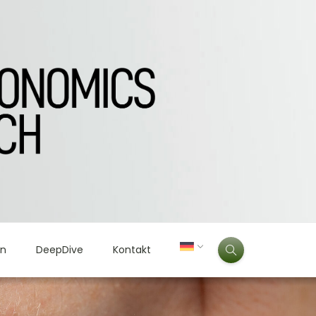
en
DeepDive
Kontakt