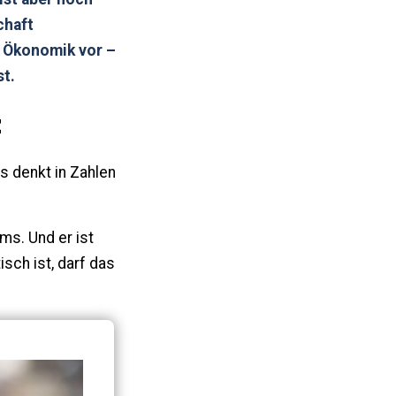
chaft
er Ökonomik vor –
st.
z
us denkt in Zahlen
ms. Und er ist
sch ist, darf das