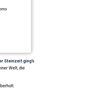
 Homo
er Steinzeit ging’s
iner Welt, die
überholt.