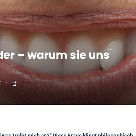
der – warum sie uns
)
d was treibt mich an?“ Diese Frage klingt philosophisch,