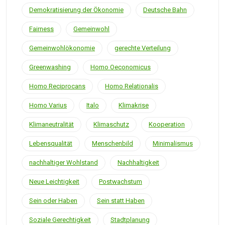
Demokratisierung der Ökonomie
Deutsche Bahn
Fairness
Gemeinwohl
Gemeinwohlökonomie
gerechte Verteilung
Greenwashing
Homo Oeconomicus
Homo Reciprocans
Homo Relationalis
Homo Varius
Italo
Klimakrise
Klimaneutralität
Klimaschutz
Kooperation
Lebensqualität
Menschenbild
Minimalismus
nachhaltiger Wohlstand
Nachhaltigkeit
Neue Leichtigkeit
Postwachstum
Sein oder Haben
Sein statt Haben
Soziale Gerechtigkeit
Stadtplanung