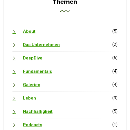
Themen
(5)
About
(2)
Das Unternehmen
(6)
DeepDive
(4)
Fundamentals
(4)
Galerien
(3)
Leben
(5)
Nachhaltigkeit
(1)
Podcasts