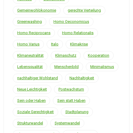
Gemeinwohlökonomie
gerechte Verteilung
Greenwashing
Homo Oeconomicus
Homo Reciprocans
Homo Relationalis
Homo Varius
Italo
Klimakrise
Klimaneutralität
Klimaschutz
Kooperation
Lebensqualität
Menschenbild
Minimalismus
nachhaltiger Wohlstand
Nachhaltigkeit
Neue Leichtigkeit
Postwachstum
Sein oder Haben
Sein statt Haben
Soziale Gerechtigkeit
Stadtplanung
Strukturwandel
Systemwandel