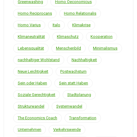
Greenwashing
Homo Oeconomicus
Homo Reciprocans
Homo Relationalis
Homo Varius
Italo
Klimakrise
Klimaneutralität
Klimaschutz
Kooperation
Lebensqualität
Menschenbild
Minimalismus
nachhaltiger Wohlstand
Nachhaltigkeit
Neue Leichtigkeit
Postwachstum
Sein oder Haben
Sein statt Haben
Soziale Gerechtigkeit
Stadtplanung
Strukturwandel
Systemwandel
The Economics Coach
Transformation
Unternehmen
Verkehrswende