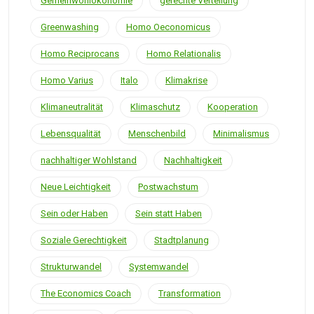
Gemeinwohlökonomie
gerechte Verteilung
Greenwashing
Homo Oeconomicus
Homo Reciprocans
Homo Relationalis
Homo Varius
Italo
Klimakrise
Klimaneutralität
Klimaschutz
Kooperation
Lebensqualität
Menschenbild
Minimalismus
nachhaltiger Wohlstand
Nachhaltigkeit
Neue Leichtigkeit
Postwachstum
Sein oder Haben
Sein statt Haben
Soziale Gerechtigkeit
Stadtplanung
Strukturwandel
Systemwandel
The Economics Coach
Transformation