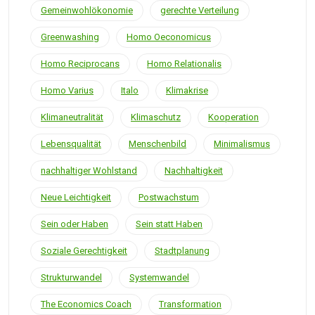
Gemeinwohlökonomie
gerechte Verteilung
Greenwashing
Homo Oeconomicus
Homo Reciprocans
Homo Relationalis
Homo Varius
Italo
Klimakrise
Klimaneutralität
Klimaschutz
Kooperation
Lebensqualität
Menschenbild
Minimalismus
nachhaltiger Wohlstand
Nachhaltigkeit
Neue Leichtigkeit
Postwachstum
Sein oder Haben
Sein statt Haben
Soziale Gerechtigkeit
Stadtplanung
Strukturwandel
Systemwandel
The Economics Coach
Transformation