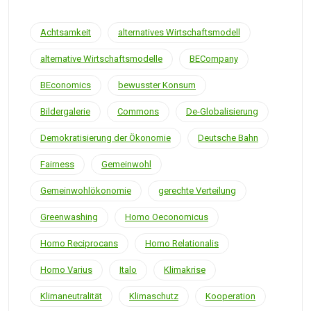
Achtsamkeit
alternatives Wirtschaftsmodell
alternative Wirtschaftsmodelle
BECompany
BEconomics
bewusster Konsum
Bildergalerie
Commons
De-Globalisierung
Demokratisierung der Ökonomie
Deutsche Bahn
Fairness
Gemeinwohl
Gemeinwohlökonomie
gerechte Verteilung
Greenwashing
Homo Oeconomicus
Homo Reciprocans
Homo Relationalis
Homo Varius
Italo
Klimakrise
Klimaneutralität
Klimaschutz
Kooperation