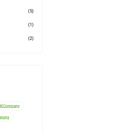
(5)
(1)
(2)
BECompany
ierung