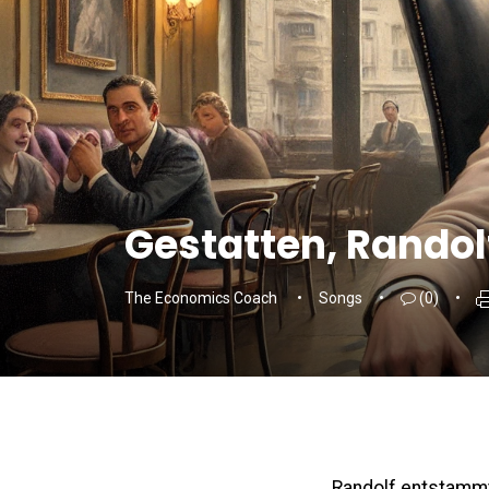
Gestatten, Randol
The Economics Coach
Songs
(0)
Randolf entstammt