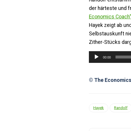
der härteste und 
Economics Coach
Hayek zeigt ab un
Selbstauskunft nie
Zither-Stücks darg
Audio-
00:00
Player
© The Economics
Hayek
Randolf