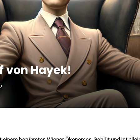
f von Hayek!
 einem berühmten Wiener Ökonomen-Geblüt und ist allei