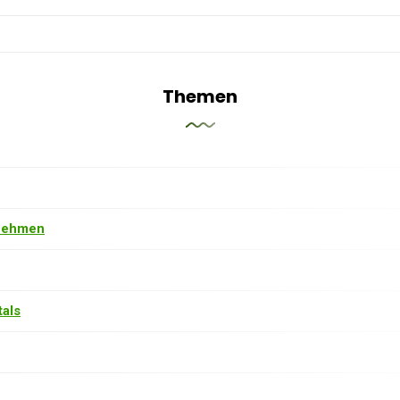
Themen
nehmen
als