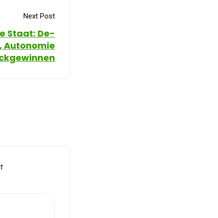
Next Post
e Staat: De-
n, Autonomie
ückgewinnen
t