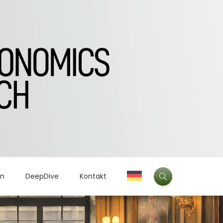
en
DeepDive
Kontakt