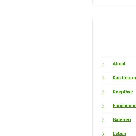
About
Das Unter
DeepDive
Fundament
Galerien
Leben