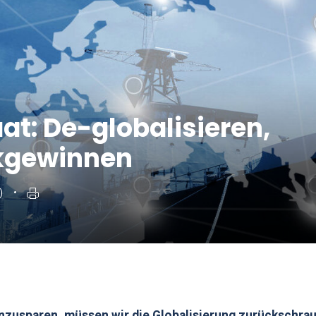
at: De-globalisieren,
kgewinnen
)
inzusparen, müssen wir die Globalisierung zurückschra