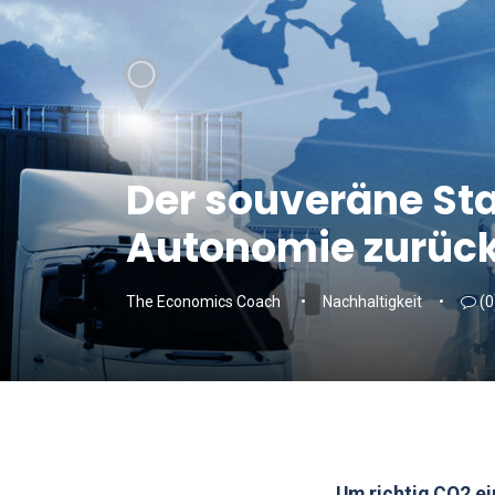
Der souveräne Sta
Autonomie zurüc
The Economics Coach
Nachhaltigkeit
(0
Um richtig CO2 e