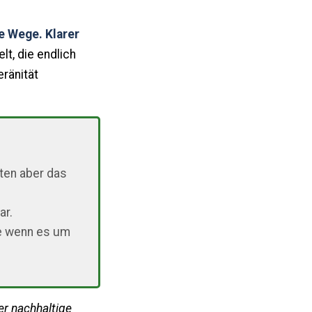
e Wege. Klarer
lt, die endlich
ränität
ten aber das
ar.
de wenn es um
er nachhaltige