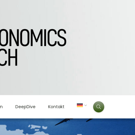
en
DeepDive
Kontakt