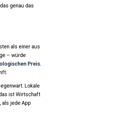
l das genau das
sten als einer aus
ege – würde
ologischen Preis
.
nft.
 Gegenwart. Lokale
as ist Wirtschaft
, als jede App