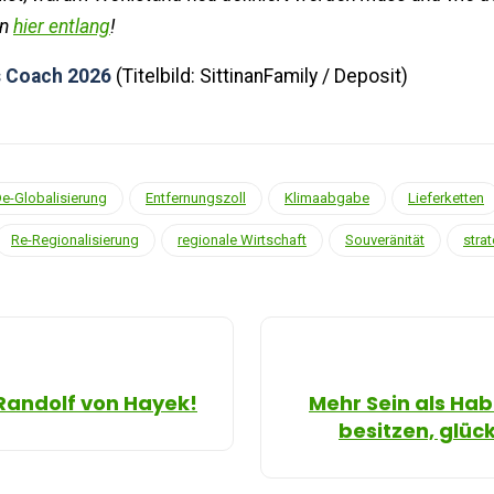
nn
hier entlang
!
 Coach 2026
(Titelbild: SittinanFamily / Deposit)
e-Globalisierung
Entfernungszoll
Klimaabgabe
Lieferketten
Re-Regionalisierung
regionale Wirtschaft
Souveränität
stra
Randolf von Hayek!
Mehr Sein als Ha
besitzen, glüc