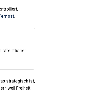
trolliert,
Fernost
.
n öffentlicher
as strategisch ist,
ern weil Freiheit