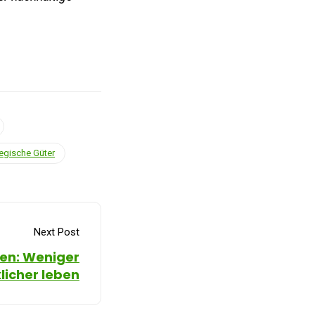
tegische Güter
Next Post
ben: Weniger
klicher leben