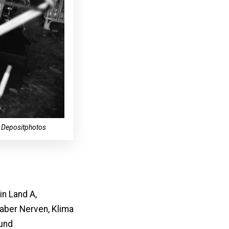
/ Depositphotos
in Land A,
t aber Nerven, Klima
 und