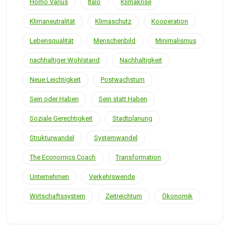
Homo Varius
Italo
Klimakrise
Klimaneutralität
Klimaschutz
Kooperation
Lebensqualität
Menschenbild
Minimalismus
nachhaltiger Wohlstand
Nachhaltigkeit
Neue Leichtigkeit
Postwachstum
Sein oder Haben
Sein statt Haben
Soziale Gerechtigkeit
Stadtplanung
Strukturwandel
Systemwandel
The Economics Coach
Transformation
Unternehmen
Verkehrswende
Wirtschaftssystem
Zeitreichtum
Ökonomik