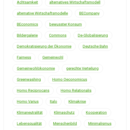
Achtsamkeit
alternatives Wirtschaftsmodell
alternative Wirtschaftsmodelle
BECompany
BEconomics
bewusster Konsum
Bildergalerie
Commons
De-Globalisierung
Demokratisierung der Ökonomie
Deutsche Bahn
Fairness
Gemeinwohl
Gemeinwohlökonomie
gerechte Verteilung
Greenwashing
Homo Oeconomicus
Homo Reciprocans
Homo Relationalis
Homo Varius
Italo
Klimakrise
Klimaneutralität
Klimaschutz
Kooperation
Lebensqualität
Menschenbild
Minimalismus