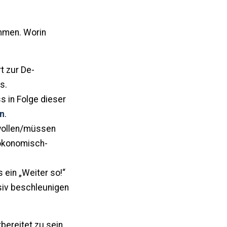
mmen. Worin
t zur De-
s.
s in Folge dieser
en
.
wollen/müssen
 ökonomisch-
 ein „Weiter so!“
siv beschleunigen
rbereitet zu sein.