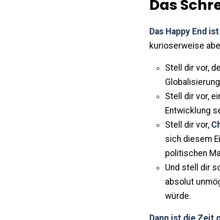
Das Schr
Das Happy End ist
kurioserweise abe
Stell dir vor, d
Globalisierun
Stell dir vor,
Entwicklung se
Stell dir vor,
Ch
sich diesem E
politischen M
Und stell dir s
absolut unmög
würde.
Dann ist die Zeit