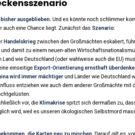
eckensszenario
 bisher ausgeblieben.
Und es könnte noch schlimmer ko
r auch eine Chance liegt. Zunächst das
Szenario
:
er
Handelskrieg
zwischen den Großmächten eskaliert, führ
g und damit zu einem neuen-alten Wirtschaftsnationalismu
 ein Land wie Deutschland (oder wahlweise auch die EU) mus
ine einseitige
Export-Orientierung ernsthaft überdenk
ina wird immer mächtiger
und Länder wie Deutschland 
influss entziehen wie auch dem anderer Großmächte mit
achtgelüsten.
chließlich vor, die
Klimakrise
spitzt sich dermaßen zu, dass
lich wird, weil es unseren ökologischen Selbstmord mas
 gekommen, die Karten neu zu mischen.
Darauf gilt es, vo