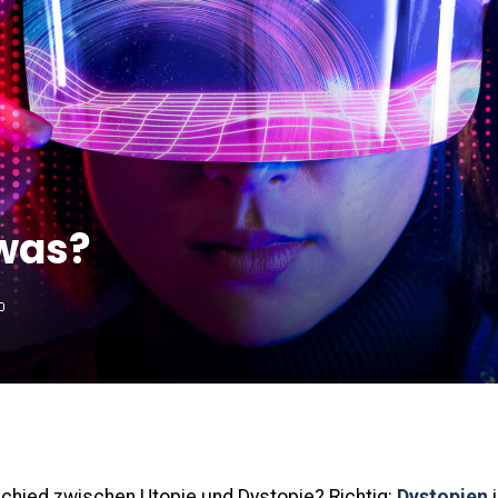
 was?
schied zwischen Utopie und Dystopie? Richtig:
Dystopien
i