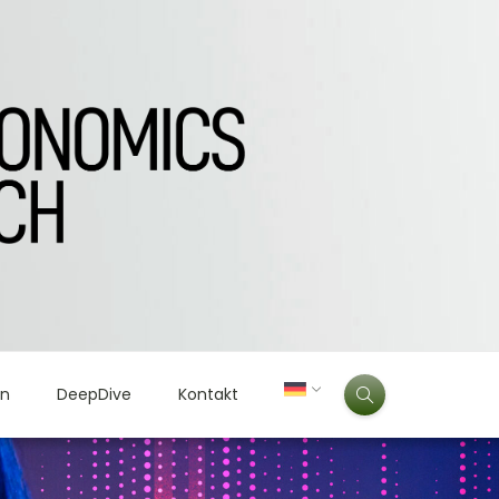
en
DeepDive
Kontakt