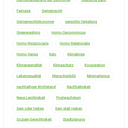
Fairness
Gemeinwohl
Gemeinwohlökonomie
gerechte Verteilung
Greenwashing
Homo Oeconomicus
Homo Reciprocans
Homo Relationalis
Homo Varius
Italo
Klimakrise
Klimaneutralität
Klimaschutz
Kooperation
Lebensqualität
Menschenbild
Minimalismus
nachhaltiger Wohlstand
Nachhaltigkeit
Neue Leichtigkeit
Postwachstum
Sein oder Haben
Sein statt Haben
Soziale Gerechtigkeit
Stadtplanung