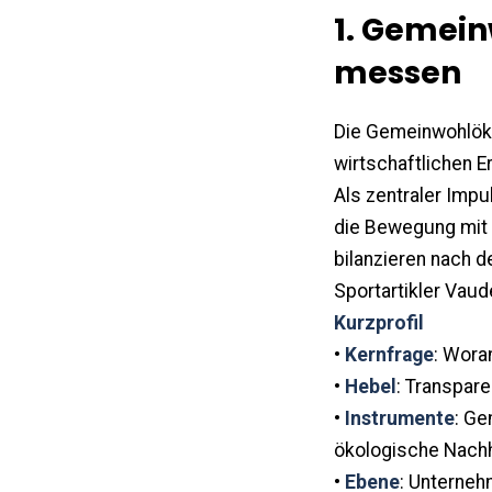
1. Gemein
messen
Die Gemeinwohlöko
wirtschaftlichen 
Als zentraler Impu
die Bewegung mit 
bilanzieren nach 
Sportartikler Vaud
Kurzprofil
•
Kernfrage
: Wora
•
Hebel
: Transpar
•
Instrumente
: Ge
ökologische Nachha
•
Ebene
: Unterne