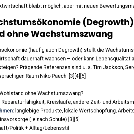
ktwirtschaft bleibt möglich, aber mit neuen Bewertungsm
achstumsökonomie (Degrowth)
d ohne Wachstumszwang
ökonomie (häufig auch Degrowth) stellt die Wachstumsf
rtschaft dauerhaft wachsen – oder kann Lebensqualität 
steigen? Prägende Referenzen sind u. a. Tim Jackson, Se
prachigen Raum Niko Paech. [3][4][5]
t Wohlstand ohne Wachstumszwang?
z, Reparaturfähigkeit, Kreisläufe, andere Zeit- und Arbeitsm
ahmen
: langlebige Produkte, lokale Wertschöpfung, Arbeit
nsvorsorge (je nach Schule) [3][5]
aft/Politik + Alltag/Lebensstil