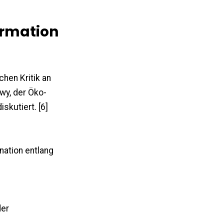
ormation
hen Kritik an
öwy, der Öko-
skutiert. [6]
nation entlang
der