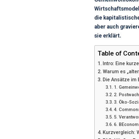
Wirtschaftsmodell
die kapitalistisc
aber auch gravie
sie erklärt.
Table of Cont
Intro: Eine kurze
Warum es „alter
Die Ansätze im 
1. Gemeinw
2. Postwac
3. Öko-Sozi
4. Commons-
5. Verantwo
6. BEconomi
Kurzvergleich: 