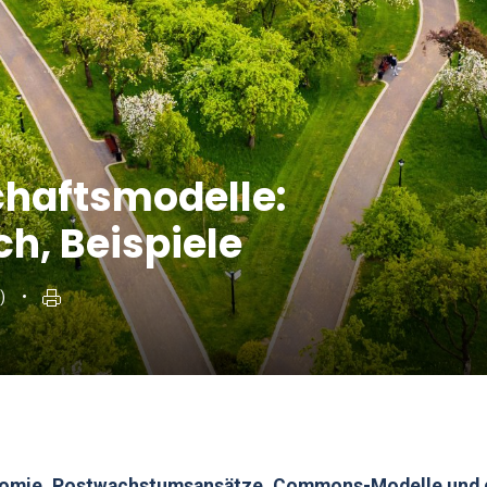
chaftsmodelle:
ch, Beispiele
)
mie, Postwachstumsansätze, Commons-Modelle und 