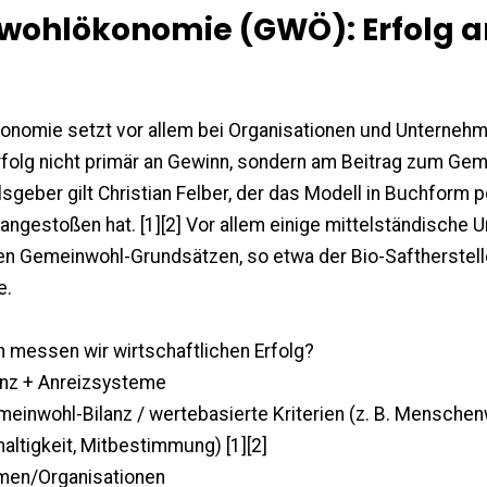
wohlökonomie (GWÖ): Erfolg a
nomie setzt vor allem bei Organisationen und Unternehmen
Erfolg nicht primär an Gewinn, sondern am Beitrag zum G
lsgeber gilt Christian Felber, der das Modell in Buchform p
angestoßen hat. [1][2] Vor allem einige mittelständische
den Gemeinwohl-Grundsätzen, so etwa der Bio-Saftherstell
e.
n messen wir wirtschaftlichen Erfolg?
enz + Anreizsysteme
meinwohl-Bilanz / wertebasierte Kriterien (z. B. Menschenw
ltigkeit, Mitbestimmung) [1][2]
hmen/Organisationen