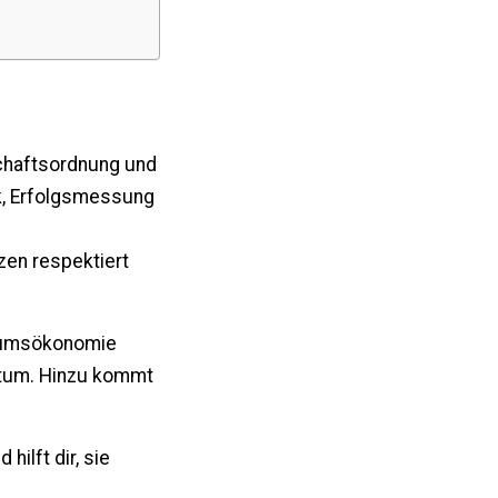
schaftsordnung und
k, Erfolgsmessung
zen respektiert
tumsökonomie
tum. Hinzu kommt
hilft dir, sie