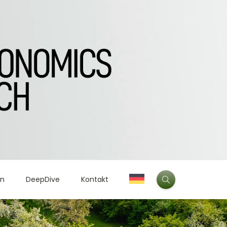
en
DeepDive
Kontakt