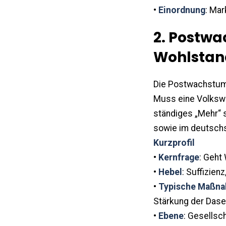
•
Einordnung
: Mar
2. Postw
Wohlstan
Die Postwachstums
Muss eine Volkswi
ständiges „Mehr“ 
sowie im deutschs
Kurzprofil
•
Kernfrage
: Geh
•
Hebel
: Suffizien
•
Typische Maßn
Stärkung der Dasei
•
Ebene
: Gesellsch