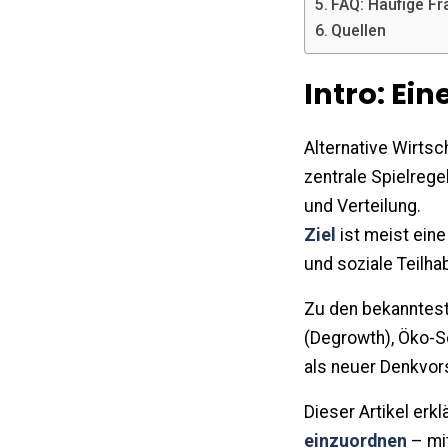
FAQ: Häufige F
Quellen
Intro: Ein
Alternative Wirts
zentrale Spielre
und Verteilung.
Ziel
ist meist eine
und soziale Teilhab
Zu den bekanntes
(Degrowth), Öko-
als neuer Denkvor
Dieser Artikel erkl
einzuordnen
– mit