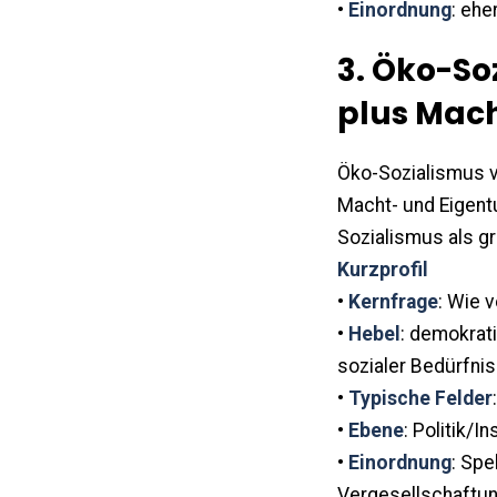
•
Einordnung
: ehe
3. Öko-So
plus Mach
Öko-Sozialismus ve
Macht- und Eigentu
Sozialismus als gr
Kurzprofil
•
Kernfrage
: Wie 
•
Hebel
: demokrat
sozialer Bedürfni
•
Typische Felder
•
Ebene
: Politik/In
•
Einordnung
: Spe
Vergesellschaftu