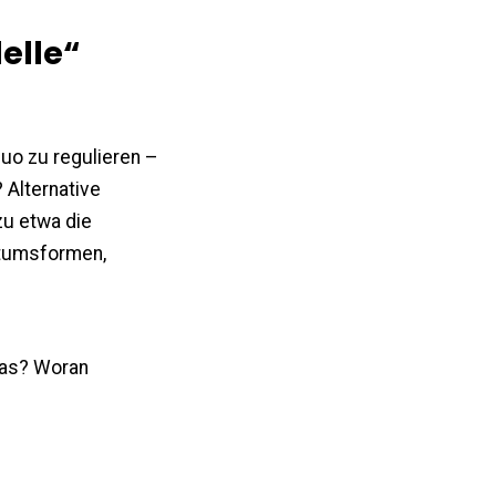
elle“
quo zu regulieren –
 Alternative
zu etwa die
ntumsformen,
e
was? Woran