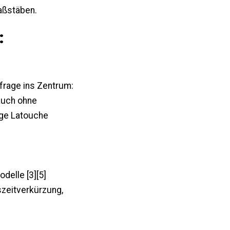
aßstäben.
:
rage ins Zentrum:
auch ohne
rge Latouche
odelle [3][5]
szeitverkürzung,