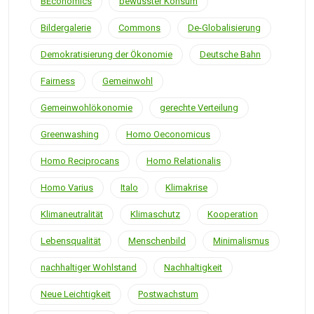
BEconomics
bewusster Konsum
Bildergalerie
Commons
De-Globalisierung
Demokratisierung der Ökonomie
Deutsche Bahn
Fairness
Gemeinwohl
Gemeinwohlökonomie
gerechte Verteilung
Greenwashing
Homo Oeconomicus
Homo Reciprocans
Homo Relationalis
Homo Varius
Italo
Klimakrise
Klimaneutralität
Klimaschutz
Kooperation
Lebensqualität
Menschenbild
Minimalismus
nachhaltiger Wohlstand
Nachhaltigkeit
Neue Leichtigkeit
Postwachstum