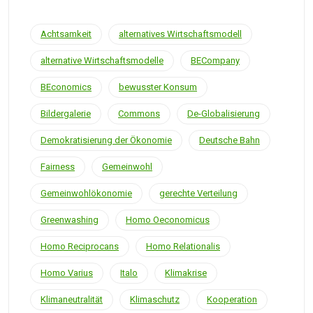
Achtsamkeit
alternatives Wirtschaftsmodell
alternative Wirtschaftsmodelle
BECompany
BEconomics
bewusster Konsum
Bildergalerie
Commons
De-Globalisierung
Demokratisierung der Ökonomie
Deutsche Bahn
Fairness
Gemeinwohl
Gemeinwohlökonomie
gerechte Verteilung
Greenwashing
Homo Oeconomicus
Homo Reciprocans
Homo Relationalis
Homo Varius
Italo
Klimakrise
Klimaneutralität
Klimaschutz
Kooperation